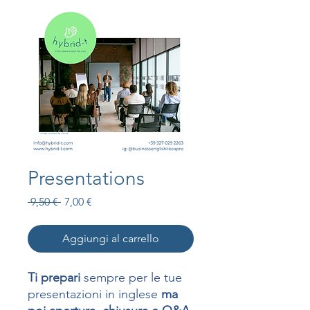
Presentations
Prezzo
Prezzo
 9,50 € 
7,00 €
regolare
scontato
Aggiungi al carrello
Ti prepari
sempre per le tue
presentazioni in inglese
ma