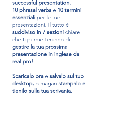
successful presentation,
10
phrasal verbs
e
10 termini
essenziali
per le tue
presentazioni. Il tutto è
suddiviso in 7 sezioni
chiare
che ti permetteranno di
gestire la tua prossima
presentazione in inglese d
a
real pro!
Scaricalo ora
e
salvalo sul tuo
desktop,
o magari
stampalo e
tienilo sulla tua scrivania,
l'importante è che sia pronto
all'uso!
L'Emergency Toolkit
Presentations rimarrà
tuo per
sempre,
dandoti tutto
il
tempo di utilizzare e
memorizzare le espressioni