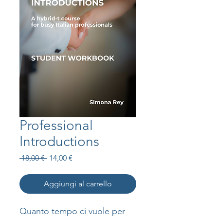
Professional
Introductions
Prezzo
Prezzo
 18,00 € 
14,00 €
regolare
scontato
Aggiungi al carrello
Quanto tempo ci vuole per